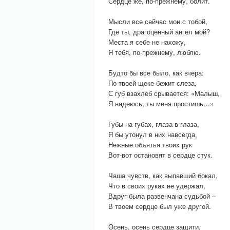
Сердце же, по-прежнему, болит.
Мысли все сейчас мои с тобой,
Где ты, драгоценный ангел мой?
Места я себе не нахожу,
Я тебя, по-прежнему, люблю.
Будто бы все было, как вчера:
По твоей щеке бежит слеза,
С губ взахлеб срывается: «Малыш,
Я надеюсь, ты меня простишь…»
Губы на губах, глаза в глаза,
Я бы утонул в них навсегда,
Нежные объятья твоих рук
Вот-вот остановят в сердце стук.
Чаша чувств, как выпавший бокал,
Что в своих руках не удержал,
Вдруг была развенчана судьбой –
В твоем сердце был уже другой.
Осень, осень сердце защити,