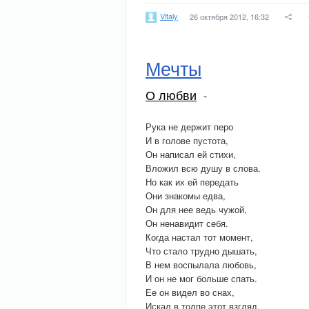
Vitaly
26 октября 2012, 16:32
Мечты
О любви
Рука не держит перо
И в голове пустота,
Он написал ей стихи,
Вложил всю душу в слова.
Но как их ей передать
Они знакомы едва,
Он для нее ведь чужой,
Он ненавидит себя.
Когда настал тот момент,
Что стало трудно дышать,
В нем воспылала любовь,
И он не мог больше спать.
Ее он видел во снах,
Искал в толпе этот взгляд,