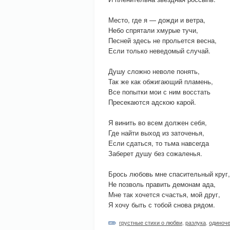
Место, где я — дожди и ветра,
Небо спрятали хмурые тучи,
Песней здесь не прольется весна,
Если только неведомый случай.
Душу сложно неволе понять,
Так же как обжигающий пламень,
Все попытки мои с ним восстать
Пресекаются адскою карой.
Я винить во всем должен себя,
Где найти выход из заточенья,
Если сдаться, то тьма навсегда
Заберет душу без сожаленья.
Брось любовь мне спасительный круг,
Не позволь править демонам ада,
Мне так хочется счастья, мой друг,
Я хочу быть с тобой снова рядом.
грустные стихи о любви
,
разлука
,
одиноч