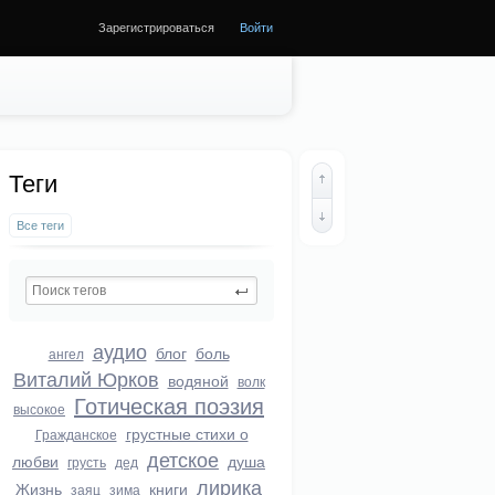
Зарегистрироваться
Войти
Теги
Все теги
аудио
блог
боль
ангел
Виталий Юрков
водяной
волк
Готическая поэзия
высокое
грустные стихи о
Гражданское
детское
любви
душа
грусть
дед
лирика
Жизнь
книги
заяц
зима