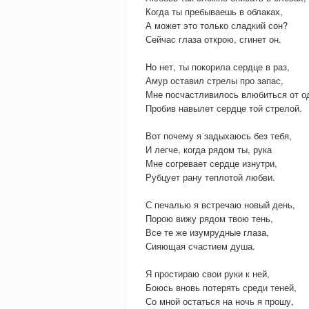
Когда ты пребываешь в облаках,
А может это только сладкий сон?
Сейчас глаза открою, сгинет он.
Но нет, ты покорила сердце в раз,
Амур оставил стрелы про запас,
Мне посчастливилось влюбиться от о
Пробив навылет сердце той стрелой.
Вот почему я задыхаюсь без тебя,
И легче, когда рядом ты, рука
Мне согревает сердце изнутри,
Рубцует рану теплотой любви.
С печалью я встречаю новый день,
Порою вижу рядом твою тень,
Все те же изумрудные глаза,
Сияющая счастием душа.
Я простираю свои руки к ней,
Боюсь вновь потерять среди теней,
Со мной остаться на ночь я прошу,