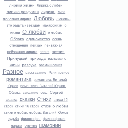
лирика жизни
Лирика о любви
лирика раздумия
лирика.
лиса
Любовь
любовная лирика
Любовь -
это радуга к звёздам
макаронизм
о
О любви
жизни
о любви.
Облака
одиночество
осень
отношения
пейзаж
пейзажная
поэзия
пейзажная лирика
песня
Прилуцкий
природа
раздумья о
разлука
жизни
размышления
Разное
расставание
Религиозное
романтика
романтика. Виталий
Юрков
романтика. Виталий Юрков.
Сергей
Облака
свидание
секс
сказки
Стихи
сказка
стихи 12
стихи о любви
строк
стихи 16 строк
стихи о любви. любовь. Виталий Юрков
судьба
философия
философская
шамонин
лирика
чувство