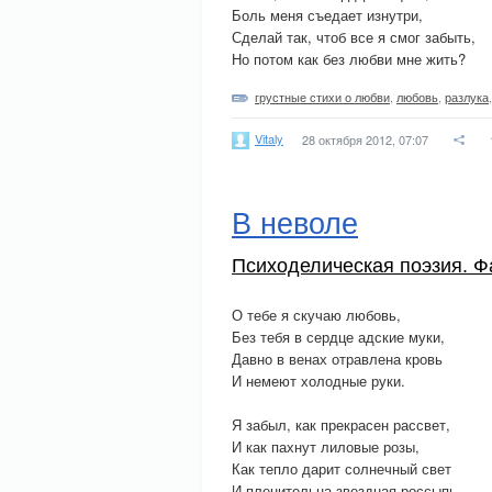
Боль меня съедает изнутри,
Сделай так, чтоб все я смог забыть,
Но потом как без любви мне жить?
грустные стихи о любви
,
любовь
,
разлука
Vitaly
28 октября 2012, 07:07
В неволе
Психоделическая поэзия. Ф
О тебе я скучаю любовь,
Без тебя в сердце адские муки,
Давно в венах отравлена кровь
И немеют холодные руки.
Я забыл, как прекрасен рассвет,
И как пахнут лиловые розы,
Как тепло дарит солнечный свет
И пленительна звездная россыпь.