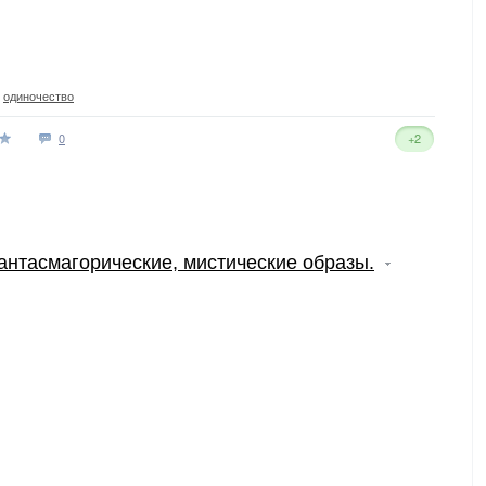
,
одиночество
0
+2
антасмагорические, мистические образы.