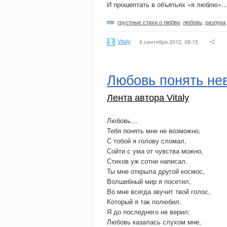
И прошептать в объятьях «я люблю»
грустные стихи о любви
,
любовь
,
разлука
Vitaly
6 сентября 2012, 08:15
Любовь понять не
Лента автора Vitaly
Любовь…
Тебя понять мне не возможно,
С тобой я голову сломал,
Сойти с ума от чувства можно,
Стихов уж сотни написал.
Ты мне открыла другой космос,
Волшебный мир я посетил,
Во мне всегда звучит твой голос,
Который я так полюбил.
Я до последнего не верил:
Любовь казалась слухом мне,