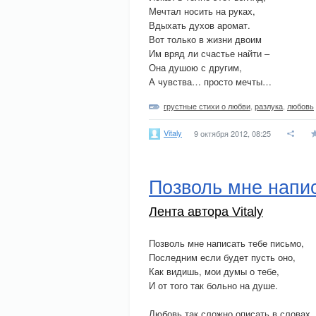
Мечтал носить на руках,
Вдыхать духов аромат.
Вот только в жизни двоим
Им вряд ли счастье найти –
Она душою с другим,
А чувства… просто мечты…
грустные стихи о любви
,
разлука
,
любовь
Vitaly
9 октября 2012, 08:25
Позволь мне напи
Лента автора Vitaly
Позволь мне написать тебе письмо,
Последним если будет пусть оно,
Как видишь, мои думы о тебе,
И от того так больно на душе.
Любовь так сложно описать в словах,