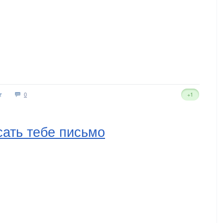
0
+1
сать тебе письмо