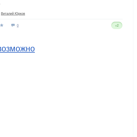
…
,
Виталий Юрков
0
+2
возможно