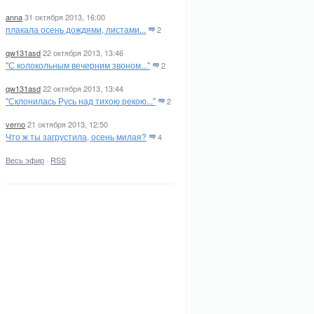
anna
31 октября 2013, 16:00
плакала осень дождями, листами...
2
qw131asd
22 октября 2013, 13:46
"С колокольным вечерним звоном..."
2
qw131asd
22 октября 2013, 13:44
"Склонилась Русь над тихою рекою..."
2
verno
21 октября 2013, 12:50
Что ж ты загрустила, осень милая?
4
Весь эфир
·
RSS