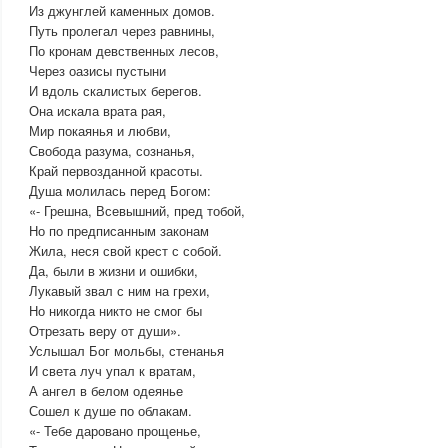
Из джунглей каменных домов.
Путь пролегал через равнины,
По кронам девственных лесов,
Через оазисы пустыни
И вдоль скалистых берегов.
Она искала врата рая,
Мир покаянья и любви,
Свобода разума, сознанья,
Край первозданной красоты.
Душа молилась перед Богом:
«- Грешна, Всевышний, пред тобой,
Но по предписанным законам
Жила, неся свой крест с собой.
Да, были в жизни и ошибки,
Лукавый звал с ним на грехи,
Но никогда никто не смог бы
Отрезать веру от души».
Услышал Бог мольбы, стенанья
И света луч упал к вратам,
А ангел в белом одеянье
Сошел к душе по облакам.
«- Тебе даровано прощенье,