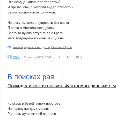
Что сердце наполняла теплотой?
И где любовь, с которой видел старость?
Земля воспринимается чужой.
Не вижу смысла в сущности без света
Я верю в многоликости души
Всего то нужно оступиться с брега
Чтоб возродиться вновь из глубины…
любовь
,
одиночество
,
душа
,
Виталий Юрков
Vitaly
30 марта 2013, 07:45
0
В поисках рая
Психоделическая поэзия. Фантасмагорические, м
Кружась в безоблачном просторе,
На перепутье двух миров,
Рвалась душа скорей на волю