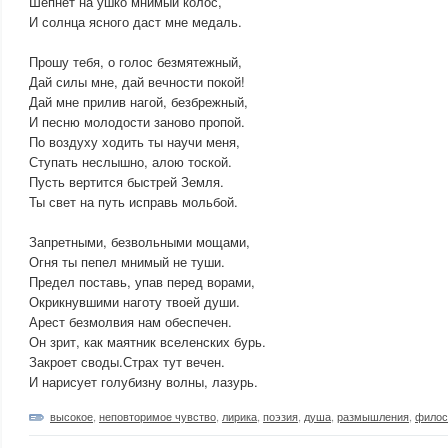
Шепнёт на ушко мнимый колос,
И солнца ясного даст мне медаль.
Прошу тебя, о голос безмятежный,
Дай силы мне, дай вечности покой!
Дай мне прилив нагой, безбрежный,
И песню молодости заново пропой.
По воздуху ходить ты научи меня,
Ступать неслышно, алою тоской.
Пусть вертится быстрей Земля.
Ты свет на путь исправь мольбой.
Запретными, безвольными мощами,
Огня ты пепел мнимый не туши.
Предел поставь, упав перед ворами,
Окрикнувшими наготу твоей души.
Арест безмолвия нам обеспечен.
Он зрит, как маятник вселенских бурь.
Закроет своды.Страх тут вечен.
И нарисует голубизну волны, лазурь.
высокое
,
неповторимое чувство
,
лирика
,
поэзия
,
душа
,
размышления
,
фило