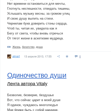
Нет времени остановиться для мечты,
Глотнуть неспешности, отведать тишины,
Услышать музыку весны, за громом улиц
И свою душу вылить на стихи.
Чернилам букв доверить стоны сердца,
Чтоб ты, читая их, увидела как я
Бегу от света, чтобы вновь отречься
От тягот жизни в аскетизме мудреца.
Жизнь
,
богатство
,
душа
almart
13 апреля 2013, 17:55
0
Одиночество души
Лента автора Vitaly
Безволие, безверие, бездушье
Вот, что сейчас царит в моей душе
Я одинок, чуждаюсь многолюдья
Мне ближе быть с собой наедине.