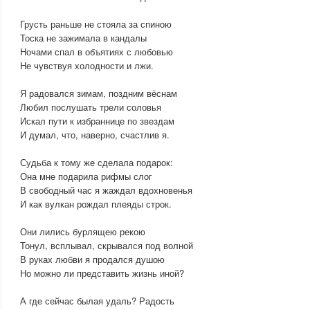
Грусть раньше не стояла за спиною
Тоска не зажимала в кандалы
Ночами спал в объятиях с любовью
Не чувствуя холодности и лжи.
Я радовался зимам, поздним вёснам
Любил послушать трели соловья
Искал пути к избраннице по звездам
И думал, что, наверно, счастлив я.
Судьба к тому же сделала подарок:
Она мне подарила рифмы слог
В свободный час я жаждал вдохновенья
И как вулкан рождал плеяды строк.
Они лились бурлящею рекою
Тонул, всплывал, скрывался под волной
В руках любви я продался душою
Но можно ли представить жизнь иной?
А где сейчас былая удаль? Радость