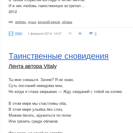
И в них любовь таинственную встретил…
2012
любовь
,
душа
,
виталий юрков
,
облака
Vitaly
1 февраля 2014, 14:47
0
Таинственные сновидения
Лента автора Vitaly
Ты мне снишься. Зачем? Я не знаю,
Суть посланий неведома мне,
Но когда я глаза закрываю — Жду свиданий с тобой на холме.
В этом мире мы счастливы оба,
В этом мире улыбка без слез,
Можем бегать, кружиться по полю
Или грезить среди облаков.
Или сесть на какой-то корабль,