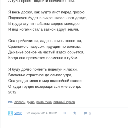
А губы просят подойти поближе к ней.
Я весь дрожу, как будто лист перед грозою
Подхвачен будет в вихре шквального дождя,
В груди стучит набатом сердце молодое
И под ногами стала ватной вдруг земля.
Она приблизится, ладонь спины коснется,
Сравнимо с парусом, идущим по волнам,
Дыханье ровное на частый вздох собьется,
Когда она прижмется пламенно к губам.
Я буду долго помнить поцелуй и ласки,
Влеченье страстное до самого утра,
Она уводит меня в мир волшебной сказки,
Откуда трудно возвращаться мне всегда.
2012
любовь
,
душа
,
романтика
,
виталий юрков
Vitaly
22 марта 2014, 09:32
0