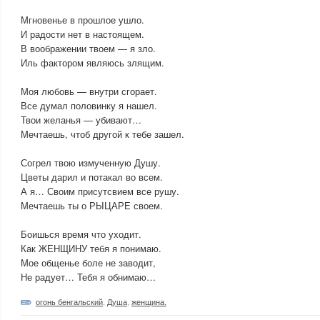
Мгновенье в прошлое ушло.
И радости нет в настоящем.
В воображении твоем — я зло.
Иль фактором являюсь злящим.
Моя любовь — внутри сгорает.
Все думал половинку я нашел.
Твои желанья — убивают…
Мечтаешь, чтоб другой к тебе зашел.
Согрел твою измученную Душу.
Цветы дарил и потакал во всем.
А я… Своим присутсвием все рушу.
Мечтаешь ты о РЫЦАРЕ своем.
Боишься время что уходит.
Как ЖЕНЩИНУ тебя я понимаю.
Мое общенье боле не заводит,
Не радует… Тебя я обнимаю…
огонь бенгальский
,
Душа
,
женщина.