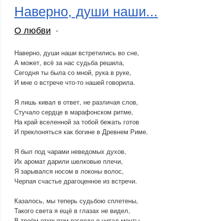
Наверно, души наши...
О любви
Наверно, души наши встретились во сне,
А может, всё за нас судьба решила,
Сегодня ты была со мной, рука в руке,
И мне о встрече что-то нашей говорила.
Я лишь кивал в ответ, не различая слов,
Стучало сердце в марафонском ритме,
На край вселенной за тобой бежать готов
И преклоняться как богине в Древнем Риме.
Я был под чарами неведомых духов,
Их аромат дарили шелковые плечи,
Я зарывался носом в локоны волос,
Черпая счастье драгоценное из встречи.
Казалось, мы теперь судьбою сплетены,
Такого света я ещё в глазах не видел,
В твоём открытом взгляде я читал мечты,