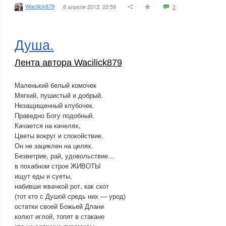
Wacilick879
6 апреля 2012, 22:59
2
Душа.
Лента автора Wacilick879
Маленький белый комочек
Мягкий, пушистый и добрый.
Незащищенный клубочек.
Праведно Богу подобный.
Качается на качелях,
Цветы вокруг и спокойствие.
Он не зациклен на целях.
Безветрие, рай, удовольствие…
в похабном строе ЖИВОТЫ
ищут еды и суеты,
набивши жвачкой рот, как скот
(тот кто с Душой средь них — урод)
остатки своей Божьей Длани
колют иглой, топят в стакане