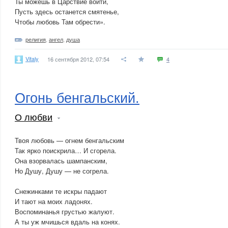
Ты можешь в Царствие войти,
Пусть здесь останется смятенье,
Чтобы любовь Там обрести».
религия
,
ангел
,
душа
Vitaly
16 сентября 2012, 07:54
4
Огонь бенгальский.
О любви
Твоя любовь — огнем бенгальским
Так ярко поискрила… И сгорела.
Она взорвалась шампанским,
Но Душу, Душу — не согрела.
Снежинками те искры падают
И тают на моих ладонях.
Воспоминанья грустью жалуют.
А ты уж мчишься вдаль на конях.