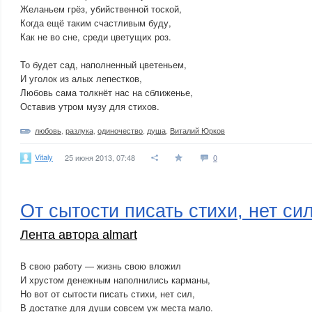
Желаньем грёз, убийственной тоской,
Когда ещё таким счастливым буду,
Как не во сне, среди цветущих роз.
То будет сад, наполненный цветеньем,
И уголок из алых лепестков,
Любовь сама толкнёт нас на сближенье,
Оставив утром музу для стихов.
любовь
,
разлука
,
одиночество
,
душа
,
Виталий Юрков
Vitaly
25 июня 2013, 07:48
0
От сытости писать стихи, нет си
Лента автора almart
В свою работу — жизнь свою вложил
И хрустом денежным наполнились карманы,
Но вот от сытости писать стихи, нет сил,
В достатке для души совсем уж места мало.