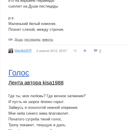
кто на вершине пирамиды
сыплют на Души пестициды
p.s.
Маленький белый комочек.
Плачет слезой, между строчек.
Душа
,
пестициды
,
животы
Wacilick879
2 апреля 2012, 23:07
0
Голос
Лента автора kisa1988
Где ты, моя любовь? Где вечное затмение?
И пусть их шорох близко скрыт.
Займусь я позолотой нежной оперения.
Мне неба синего зима благоволит.
Початого сугроба тихий голос,
Тропу покажет, тянущую в даль.