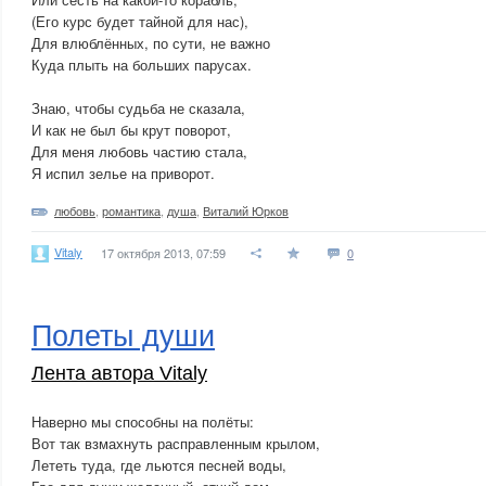
(Его курс будет тайной для нас),
Для влюблённых, по сути, не важно
Куда плыть на больших парусах.
Знаю, чтобы судьба не сказала,
И как не был бы крут поворот,
Для меня любовь частию стала,
Я испил зелье на приворот.
любовь
,
романтика
,
душа
,
Виталий Юрков
Vitaly
17 октября 2013, 07:59
0
Полеты души
Лента автора Vitaly
Наверно мы способны на полёты:
Вот так взмахнуть расправленным крылом,
Лететь туда, где льются песней воды,