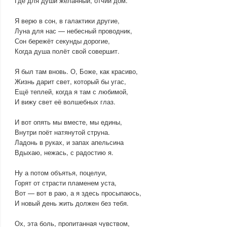
Где для души желанный, отчий дом.
Я верю в сон, в галактики другие,
Луна для нас — небесный проводник,
Сон бережёт секунды дорогие,
Когда душа полёт свой совершит.
Я был там вновь. О, Боже, как красиво,
Жизнь дарит свет, который бы угас,
Ещё теплей, когда я там с любимой,
И вижу свет её волшебных глаз.
И вот опять мы вместе, мы едины,
Внутри поёт натянутой струна.
Ладонь в руках, и запах апельсина
Вдыхаю, нежась, с радостию я.
Ну а потом объятья, поцелуи,
Горят от страсти пламенем уста,
Вот — вот в раю, а я здесь просыпаюсь,
И новый день жить должен без тебя.
Ох, эта боль, пропитанная чувством,