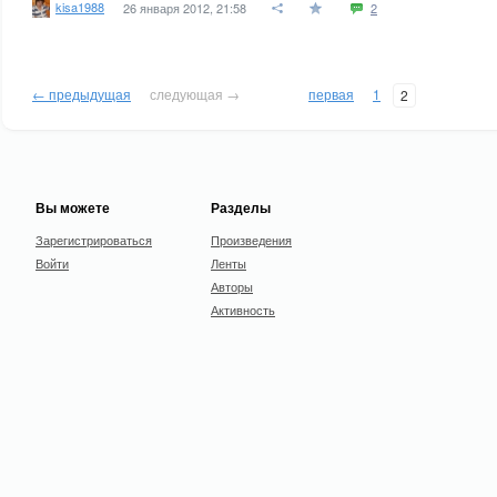
kisa1988
26 января 2012, 21:58
2
← предыдущая
следующая →
первая
1
2
Вы можете
Разделы
Зарегистрироваться
Произведения
Войти
Ленты
Авторы
Активность