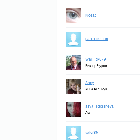
luceat
panin-neman
Wacilick879
Виктор Чуров
Anny
Анна Ксенчук
asya_egorsheva
Ася
valer85