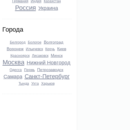
Германия
Индия
Казахстан
Россия
Украина
Города
Волгоград
Белгород
Бологое
Воронеж
Киев
Ильичевск
Керчь
Минск
Красноярск
Лисаковск
Москва
Нижний Новгород
Петрозаводск
Одесса
Пермь
Санкт-Петербург
Самара
Тында
Ухта
Харьков