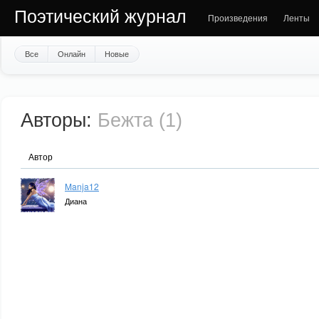
Поэтический журнал
Произведения
Ленты
Все
Онлайн
Новые
Авторы:
Бежта (1)
Автор
Manja12
Диана