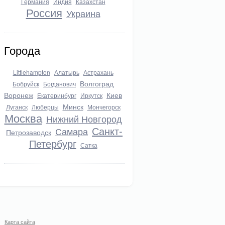
Германия
Индия
Казахстан
Россия
Украина
Города
Littlehampton
Алатырь
Астрахань
Волгоград
Бобруйск
Богданович
Воронеж
Киев
Екатеринбург
Иркутск
Минск
Луганск
Люберцы
Мончегорск
Москва
Нижний Новгород
Санкт-
Самара
Петрозаводск
Петербург
Сатка
Карта сайта