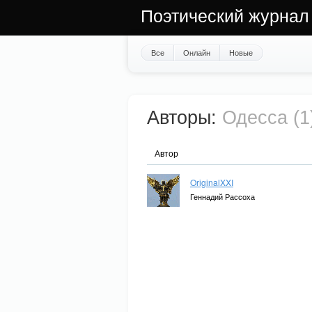
Поэтический журнал
Все
Онлайн
Новые
Авторы:
Одесса (1
Автор
OriginalXXI
Геннадий Рассоха