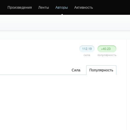
Произведения
Ленты
Авторы
Активность
112.19
+40.23
сила
популярность
Сила
Популярность