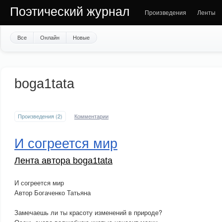
Поэтический журнал
Произведения
Ленты
Все
Онлайн
Новые
boga1tata
Произведения (2)
Комментарии
И согреется мир
Лента автора boga1tata
И согреется мир
Автор Богаченко Татьяна
Замечаешь ли ты красоту изменений в природе?