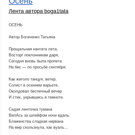
Осень
Лента автора boga1tata
ОСЕНЬ
Автор Богаченко Татьяна
Прощальная кантата лета,
Восторг поклонникам даря,
Сегодня вновь была пропета
На бис — по просьбе сентября.
Как жиголо танцуя, ветер,
Солист в осеннем варьете,
Околдовал беспечный вечер
И стих, укрывшись в темноте.
Седая ленточка тумана
ВилАсь за шлейфом ночи вдаль.
Блаженства сладкая нирвана
На мир скользнула, как вуаль…