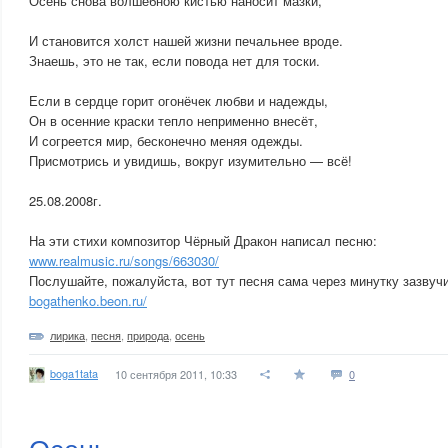
Осень снова волшебною кистью наносит мазки,
И становится холст нашей жизни печальнее вроде.
Знаешь, это не так, если повода нет для тоски.
Если в сердце горит огонёчек любви и надежды,
Он в осенние краски тепло неприменно внесёт,
И согреется мир, бесконечно меняя одежды.
Присмотрись и увидишь, вокруг изумительно — всё!
25.08.2008г.
На эти стихи композитор Чёрный Дракон написал песню:
www.realmusic.ru/songs/663030/
Послушайте, пожалуйста, вот тут песня сама через минутку зазвучи
bogathenko.beon.ru/
лирика
,
песня
,
природа
,
осень
boga1tata
10 сентября 2011, 10:33
0