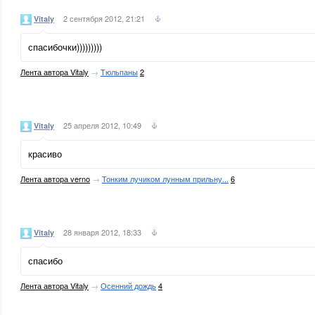
2 сентября 2012, 21:21
Vitaly
спасибочки)))))))))
Лента автора Vitaly
→
Тюльпаны
2
25 апреля 2012, 10:49
Vitaly
красиво
Лента автора verno
→
Тонким лучиком лунным прильну...
6
28 января 2012, 18:33
Vitaly
спасибо
Лента автора Vitaly
→
Осенний дождь
4