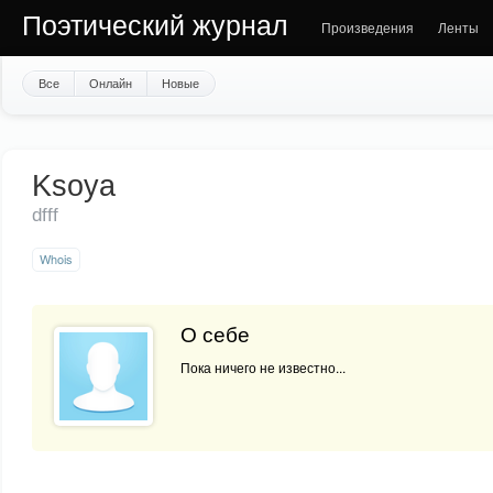
Поэтический журнал
Произведения
Ленты
Все
Онлайн
Новые
Ksoya
dfff
Whois
О себе
Пока ничего не известно...