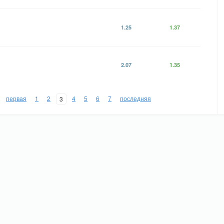
1.25
1.37
2.07
1.35
первая
1
2
4
5
6
7
последняя
3