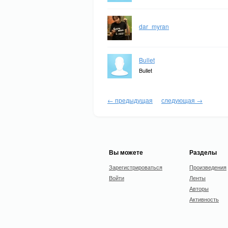
dar_myran
Bullet
Bullet
← предыдущая
следующая →
Вы можете
Разделы
Зарегистрироваться
Произведения
Войти
Ленты
Авторы
Активность