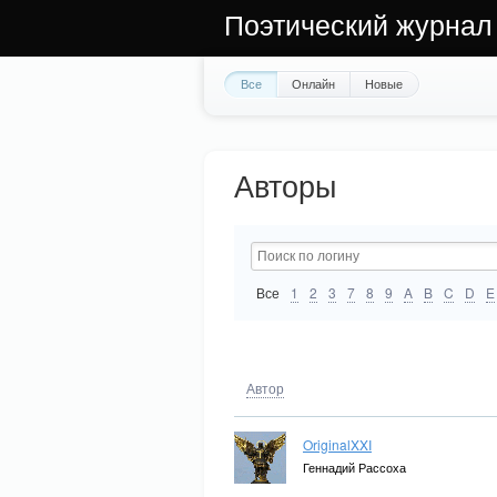
Поэтический журнал
Все
Онлайн
Новые
Авторы
Все
1
2
3
7
8
9
A
B
C
D
E
Автор
OriginalXXI
Геннадий Рассоха