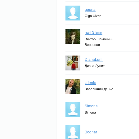
qeena
Olga Uiver
qw131asd
Виктор Шамонин-
Версенев
DianaLunit
Диана Лунит
zdenix
Завалишин Денис
Simona
Simona
Bodnar