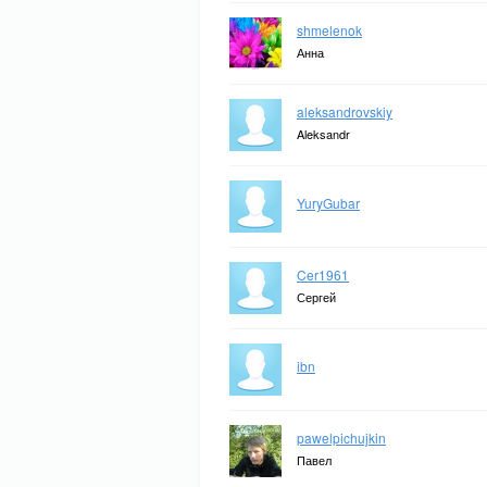
shmelenok
Анна
aleksandrovskiy
Aleksandr
YuryGubar
Cer1961
Сергей
ibn
pawelpichujkin
Павел