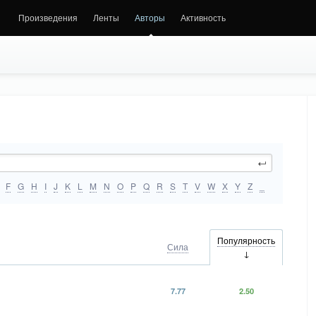
Произведения
Ленты
Авторы
Активность
F
G
H
I
J
K
L
M
N
O
P
Q
R
S
T
V
W
X
Y
Z
_
Популярность
Сила
7.77
2.50