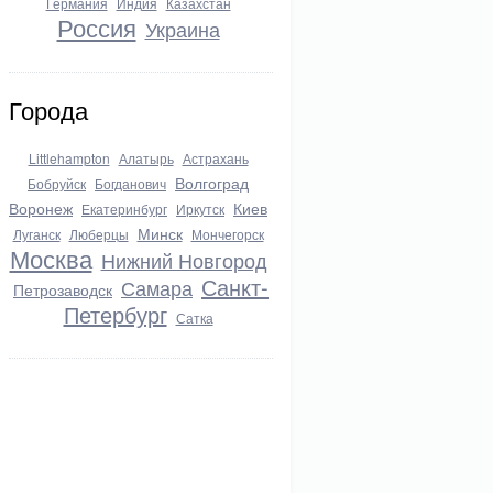
Германия
Индия
Казахстан
Россия
Украина
Города
Littlehampton
Алатырь
Астрахань
Волгоград
Бобруйск
Богданович
Воронеж
Киев
Екатеринбург
Иркутск
Минск
Луганск
Люберцы
Мончегорск
Москва
Нижний Новгород
Санкт-
Самара
Петрозаводск
Петербург
Сатка